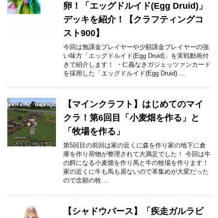
卵！「エッグドルイド(Egg Druid)」
デッキを紹介！【クラフティングコ
スト900】
今回は無課金プレイヤーや少額課金プレイヤーの強
い味方「エッグドルイド(Egg Druid)」を実戦動画付
きで紹介します！ ・仁義なきガジェッツァンカード
を採用した「エッグドルイド(Egg Druid) ...
【マインクラフト】はじめてのマイ
クラ！第6回目「小麦畑を作る」と
「牧場を作る」
第5回目の前回は家の近くに森を作り家の地下に倉
庫を作り荷物が整理されて大満足でした！ 今回は牛
の餌になる小麦畑を作り馬と牛の牧場を作ります！
家の近くに牛も馬も居ないので革集めが大変だった
ので念願の牧 ...
【シャドウバース】「疾走ガルラビ