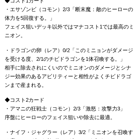
◆コスト1カード
・エサゾンビ（コモン）2/3「断末魔：敵のヒーローの
体力を5回復する。」
フェイス狙いデッキ以外ではマナコスト1では最高のミ
ニオン。
・ドラゴンの卵（レア）0/2「このミニョンがダメージ
を受ける度、2/1のチビドラゴンを1体召喚する。」
相手に除去されにくいのでミニオンのダメージとシナ
ジー効果のあるアビリティーと相性がよくチビドラゴ
ンまで産まれる。
◆コスト2カード
・アマニの狂戦士（コモン）2/3「激怒：攻撃力3」
序盤にヒーローのフェイス狙いや除去に最適。
・ナイフ・ジャグラー（レア）3/2「ミニオンを召喚す