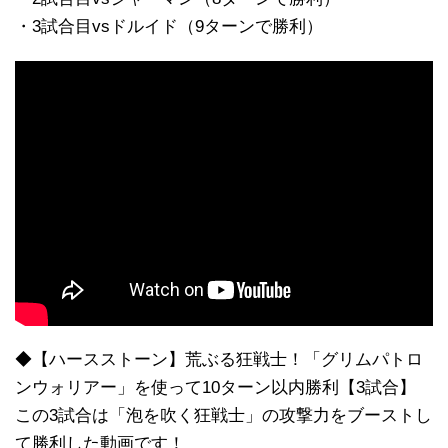
・3試合目vsドルイド（9ターンで勝利）
◆【ハースストーン】荒ぶる狂戦士！「グリムパトロ
ンウォリアー」を使って10ターン以内勝利【3試合】
この3試合は「泡を吹く狂戦士」の攻撃力をブーストし
て勝利した動画です！