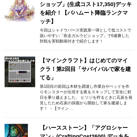
ショップ」(生成コスト17,350)デッキ
を紹介！【バハムート降臨ランクマ
ッチ】
今回はシャドウバース実践第一弾として低コストで
扱いやすい「疾走ガルラビショップ」で6連勝した
対戦を実戦動画付きで紹介します！
【マインクラフト】はじめてのマイ
クラ！第2回目「サバイバルで家を建
てる」
第1回目の前回は木材を調達し作業台やベッドを作
りモンスターが出現する夜をスキップして安全に初
日を乗り越えました。 ヒツジを狩るときに石炭を発
見したため石炭の採掘から開始して家を建築しま
す！ ・【マイン ...
【ハースストーン】「アグロシャー
マン」(CraftingCost2600) デッキを