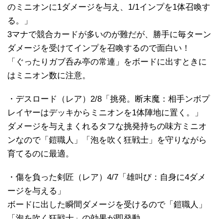
のミニオンに1ダメージを与え、1/1インプを1体召喚す
る。」
3マナで競合カードが多いのが難だが、勝手に毎ターン
ダメージを受けてインプを召喚するので面白い！
「ぐったりガブ呑み亭の常連」をボードに出すときに
はミニオン数に注意。
・デスロード（レア）2/8「挑発。断末魔：相手ンボプ
レイヤーはデッキからミニオンを1体陣地に置く。」
ダメージを与えまくれるタフな挑発持ちの味方ミニオ
ンなので「鎧職人」「泡を吹く狂戦士」を守りながら
育てるのに最適。
・傷を負った剣匠（レア）4/7「雄叫び：自身に4ダメ
ージを与える」
ボードに出した瞬間ダメージを受けるので「鎧職人」
「泡を吹く狂戦士」の効果が即発動。