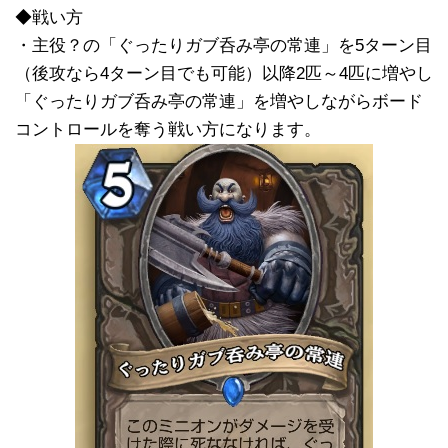
◆戦い方
・主役？の「ぐったりガブ呑み亭の常連」を5ターン目
（後攻なら4ターン目でも可能）以降2匹～4匹に増やし
「ぐったりガブ呑み亭の常連」を増やしながらボード
コントロールを奪う戦い方になります。