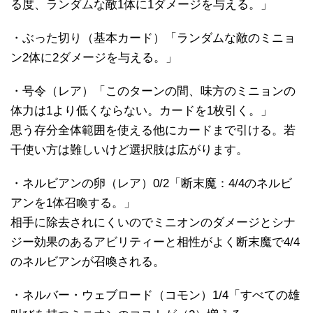
る度、ランダムな敵1体に1ダメージを与える。」
・ぶった切り（基本カード）「ランダムな敵のミニョ
ン2体に2ダメージを与える。」
・号令（レア）「このターンの間、味方のミニョンの
体力は1より低くならない。カードを1枚引く。」
思う存分全体範囲を使える他にカードまで引ける。若
干使い方は難しいけど選択肢は広がります。
・ネルビアンの卵（レア）0/2「断末魔：4/4のネルビ
アンを1体召喚する。」
相手に除去されにくいのでミニオンのダメージとシナ
ジー効果のあるアビリティーと相性がよく断末魔で4/4
のネルビアンが召喚される。
・ネルバー・ウェブロード（コモン）1/4「すべての雄