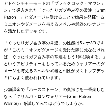
アドベンチャーモードの「ブラックロック・マウンテ
ン」で導入された「ぐったりガブ呑み亭の常連（Grim
Patron）」とダメージを受けることで効果を発揮する
ミニオンやダメージを与えるスペルや武器のシナジー
を活かしたデッキです。
「ぐったりガブ呑み亭の常連」の性能は5マナ3/3です
が「このミニオンがダメージを受けた際に死ななけれ
ば、ぐったりガブ呑み亭の常連をもう1体召喚する。」
というアビリティーをもっているためウォリアーのダ
メージを与えるスペルや武器と相性が良くトップデッ
キにもよく使われれています。
少額課金で「ハースストーン」の奥深さを一番楽しむ
なら「グリムパトロンウォリアー(Grim Patron
Warrior)」を試してみてはどうでしょうか。