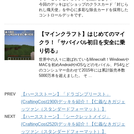
今回のデッキはビショップのクラスカード「封じら
れし熾天使」を中心に多彩な除去カードを採用した
コントロールデッキです。
【マインクラフト】はじめてのマイ
クラ！「サバイバル初日を安全に乗
り切る」
世界中の人々に遊ばれているMinecraft！Windowsや
MACを初めAndroidやiOSなどのモバイル、PS4など
のコンシュマー合わせて2015年には累計販売本数
5000万本を超えました。 そ ...
PREV
【ハースストーン】「ドラゴンプリースト」
(CraftingCost1900)デッキを紹介！【仁義なきガジェ
ッツァン（スタンダードフォーマット）】
NEXT
【ハースストーン】「シークレットメイジ」
(CraftingCost2520)デッキを紹介！【仁義なきガジェ
ッツァン（スタンダードフォーマット）】