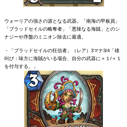
ウォーリアの強さの源となる武器。「南海の甲板員」
「ブラッドセイルの略奪者」「悪辣なる海賊」とのシ
ナジーや序盤のミニオン除去に最適。
・「ブラッドセイルの狂信者」（レア）3マナ3/4「雄
叫び：味方に海賊がいる場合、自分の武器に＋１/＋１
を付与する。」