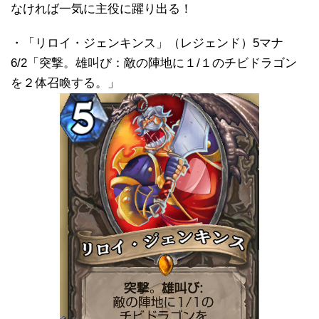
なければ一気に主役に躍り出る！
・「リロイ・ジェンキンス」（レジェンド）5マナ
6/2「突撃。雄叫び：敵の陣地に１/１のチビドラゴン
を２体召喚する。」