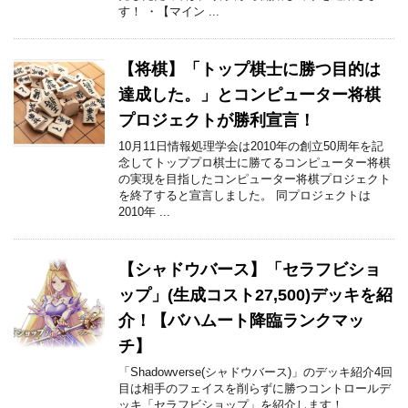
す！ ・【マイン ...
【将棋】「トップ棋士に勝つ目的は
達成した。」とコンピューター将棋
プロジェクトが勝利宣言！
10月11日情報処理学会は2010年の創立50周年を記
念してトッププロ棋士に勝てるコンピューター将棋
の実現を目指したコンピューター将棋プロジェクト
を終了すると宣言しました。 同プロジェクトは
2010年 ...
【シャドウバース】「セラフビショ
ップ」(生成コスト27,500)デッキを紹
介！【バハムート降臨ランクマッ
チ】
「Shadowverse(シャドウバース)」のデッキ紹介4回
目は相手のフェイスを削らずに勝つコントロールデ
ッキ「セラフビショップ」を紹介します！