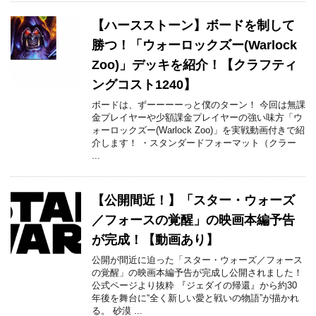
【ハースストーン】ボードを制して
勝つ！「ウォーロックズー(Warlock
Zoo)」デッキを紹介！【クラフティ
ングコスト1240】
ボードは、ずーーーーっと僕のターン！ 今回は無課
金プレイヤーや少額課金プレイヤーの強い味方「ウ
ォーロックズー(Warlock Zoo)」を実戦動画付きで紹
介します！ ・スタンダードフォーマット（クラー
...
【公開間近！】「スター・ウォーズ
／フォースの覚醒」の映画本編予告
が完成！【動画あり】
公開が間近に迫った「スター・ウォーズ／フォース
の覚醒」の映画本編予告が完成し公開されました！
公式ページより抜粋 『ジェダイの帰還』から約30
年後を舞台に“全く新しい愛と戦いの物語”が描かれ
る。 砂漠 ...