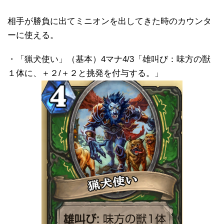
相手が勝負に出てミニオンを出してきた時のカウンタ
ーに使える。
・「猟犬使い」（基本）4マナ4/3「雄叫び：味方の獣
１体に、＋２/＋２と挑発を付与する。」