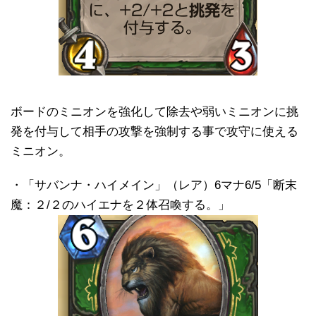
ボードのミニオンを強化して除去や弱いミニオンに挑
発を付与して相手の攻撃を強制する事で攻守に使える
ミニオン。
・「サバンナ・ハイメイン」（レア）6マナ6/5「断末
魔：２/２のハイエナを２体召喚する。」