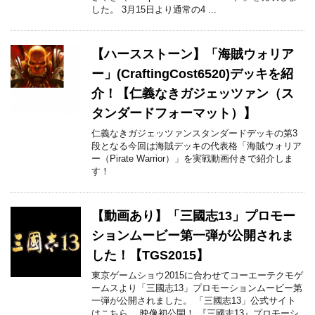
した。 3月15日より通常の4 ...
【ハースストーン】「海賊ウォリア
ー」(CraftingCost6520)デッキを紹
介！【仁義なきガジェッツァン（ス
タンダードフォーマット）】
仁義なきガジェッツァンスタンダードデッキの第3
段となる今回は海賊デッキの代表格「海賊ウォリア
ー（Pirate Warrior）」を実戦動画付きで紹介しま
す！
【動画あり】「三國志13」プロモー
ションムービー第一弾が公開されま
した！【TGS2015】
東京ゲームショウ2015に合わせてコーエーテクモゲ
ームスより「三國志13」プロモーションムービー第
一弾が公開されました。 「三國志13」公式サイト
はこちら。 映像初公開！ 『三國志13』プロモーシ