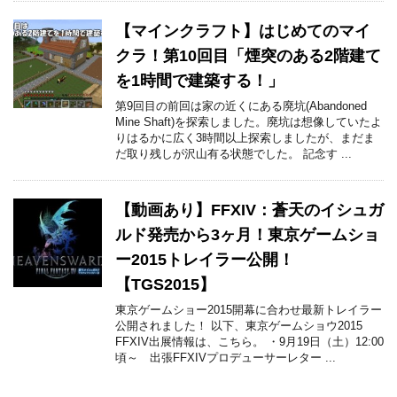
【マインクラフト】はじめてのマイ
クラ！第10回目「煙突のある2階建て
を1時間で建築する！」
第9回目の前回は家の近くにある廃坑(Abandoned
Mine Shaft)を探索しました。廃坑は想像していたよ
りはるかに広く3時間以上探索しましたが、まだま
だ取り残しが沢山有る状態でした。 記念す ...
【動画あり】FFXIV：蒼天のイシュガ
ルド発売から3ヶ月！東京ゲームショ
ー2015トレイラー公開！
【TGS2015】
東京ゲームショー2015開幕に合わせ最新トレイラー
公開されました！ 以下、東京ゲームショウ2015
FFXIV出展情報は、こちら。 ・9月19日（土）12:00
頃～ 出張FFXIVプロデューサーレター ...