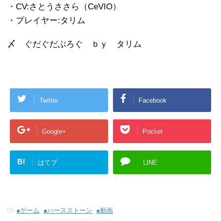
・CV:さとうささら（CeVIO）
・プレイヤー:タリム
〆 ぐだぐだぶろぐ ｂｙ タリム
Twitter
Facebook
Google+
Pocket
B!
はてブ
LINE
-
●ゲーム
,
●ハースストーン
,
●動画