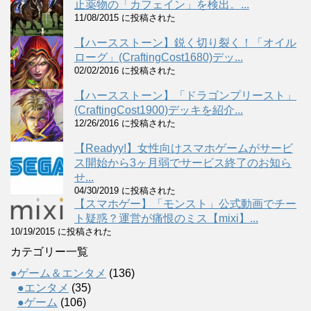
止薬物の「カフェイン」を検出。...
11/08/2015 に投稿された
【ハースストーン】鋭く切り裂く！「オイル
ローグ」(CraftingCost1680)デッ...
02/02/2016 に投稿された
【ハースストーン】「ドラゴンプリースト」
(CraftingCost1900)デッキを紹介...
12/26/2016 に投稿された
【Readyy!】女性向けスマホゲームがサービ
ス開始から3ヶ月弱でサービス終了のお知ら
せ...
04/30/2019 に投稿された
【スマホゲー】「モンスト」公式動画でチー
ト疑惑？運営が痛恨のミス【mixi】...
10/19/2015 に投稿された
カテゴリー一覧
●ゲーム＆エンタメ
(136)
●エンタメ
(35)
●ゲーム
(106)