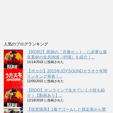
人気のブログランキング
【RDR2】罠師の「衣服セット」に必要な最
良素材の生息地域（狩場）を紹介！...
11/14/2018 に投稿された
【ボカロ】2015年JOYSOUNDカラオケ年間
ランキング発表！...
12/05/2015 に投稿された
【RDO】オンラインで生きていく小技を紹
介！【動画あり】...
12/18/2018 に投稿された
【佐賀競馬】1着でゴールした競走馬から禁