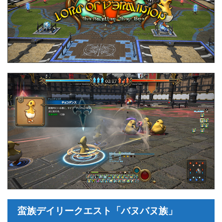
蛮族デイリークエスト「バヌバヌ族」