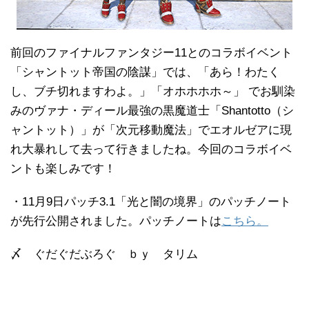
前回のファイナルファンタジー11とのコラボイベント
「シャントット帝国の陰謀」では、「あら！わたく
し、ブチ切れますわよ。」「オホホホホ～」 でお馴染
みのヴァナ・ディール最強の黒魔道士「Shantotto（シ
ャントット）」が「次元移動魔法」でエオルゼアに現
れ大暴れして去って行きましたね。今回のコラボイベ
ントも楽しみです！
・11月9日パッチ3.1「光と闇の境界」のパッチノート
が先行公開されました。パッチノートは
こちら。
〆 ぐだぐだぶろぐ ｂｙ タリム