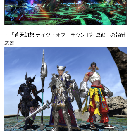
・「蒼天幻想 ナイツ・オブ・ラウンド討滅戦」の報酬
武器