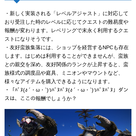
・新しく実装される「レベルアジャスト」に対応して
おり受注した時のレベルに応じてクエストの難易度や
報酬が変わります。レベリングで末永く利用するクエ
ストになりそうです。
・友好蛮族集落には、ショップを経営するNPCも存在
します。はじめは利用することができませんが、蛮族
との親交を深め、友好関係のランクが上昇すると、蛮
族様式の調度品や庭具、ミニオンやマウントなど、
様々なアイテムを購入できるようになります。
・「ﾊﾞﾇ(ง ´・ω・`)วﾊﾞﾇﾊﾞﾇ(ง ´・ω・`)วﾊﾞﾇﾊﾞﾇ」ダン
スは、ここの報酬でしょうか？