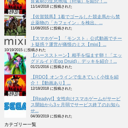
良素材の生息地域（狩場）を紹介！...
11/14/2018 に投稿された
【佐賀競馬】1着でゴールした競走馬から禁
止薬物の「カフェイン」を検出。...
11/08/2015 に投稿された
【スマホゲー】「モンスト」公式動画でチー
ト疑惑？運営が痛恨のミス【mixi】...
10/19/2015 に投稿された
【ハースストーン】相手を悩ます卵！「エッ
グドルイド(Egg Druid)」デッキを紹介！...
01/21/2016 に投稿された
【RDO】オンラインで生きていく小技を紹
介！【動画あり】...
12/18/2018 に投稿された
【Readyy!】女性向けスマホゲームがサービ
ス開始から3ヶ月弱でサービス終了のお知ら
せ...
04/30/2019 に投稿された
カテゴリー一覧