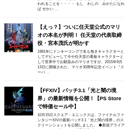
われることを・・・・ もし わしの みかたになれ
ば せかい ...
【えっ？】ついに任天堂公式のマリ
オの本名が判明！ 任天堂の代表取締
役・宮本茂氏が明かす
1981年にドンキーコングで名も無きキャラクターと
してデビューして今や任天堂の看板キャラクターと
して世界中でお馴染みのマリオですが、2015年9月
13日に開催された、マリオ30周年記念イベント『ス
ーパ ...
【FFXIV】パッチ3.1「光と闇の境
界」の最新情報を公開！【PS Store
で特価セール中】
10月15日スクエア・エニックスは、ファイナルファ
ンタジーXIVの最新パッチ3.1「光と闇の境界」のス
クリーンショットを公開しました。 ◆新規アライア